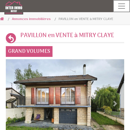
Annonces immobilières
PAVILLON en VENTE à MITRY CLAYE
PAVILLON en VENTE à MITRY CLAYE
GRAND VOLUMES
Previous
Next