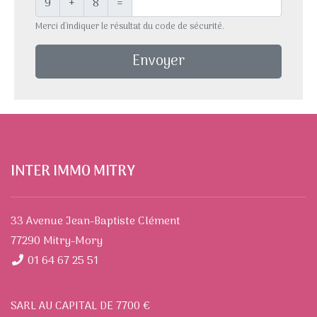
9
+
8
=
Merci d'indiquer le résultat du code de sécurité.
Envoyer
INTER IMMO MITRY
33 Avenue Jean-Baptiste Clément
77290 Mitry-Mory
01 64 67 25 51
SARL AU CAPITAL DE 7700 €