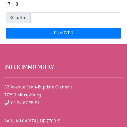
17
+
8
Résultat
ENVOYER
INTER IMMO MITRY
33 Avenue Jean-Baptiste Clément
77290 Mitry-Mory
01 64 67 25 51
SARL AU CAPITAL DE 7700 €